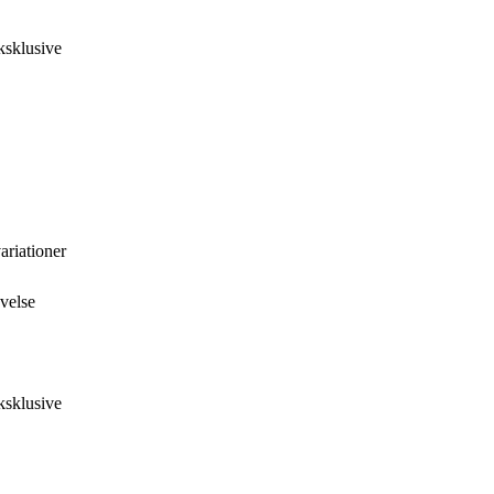
ksklusive
riationer
velse
ksklusive