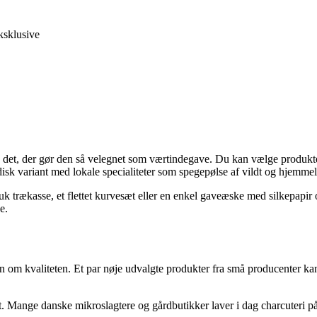
ksklusive
 det, der gør den så velegnet som værtindegave. Du kan vælge produkter
disk variant med lokale specialiteter som spegepølse af vildt og hjemme
 trækasse, et flettet kurvesæt eller en enkel gaveæske med silkepapir 
e.
om kvaliteten. Et par nøje udvalgte produkter fra små producenter kan
t. Mange danske mikroslagtere og gårdbutikker laver i dag charcuteri 