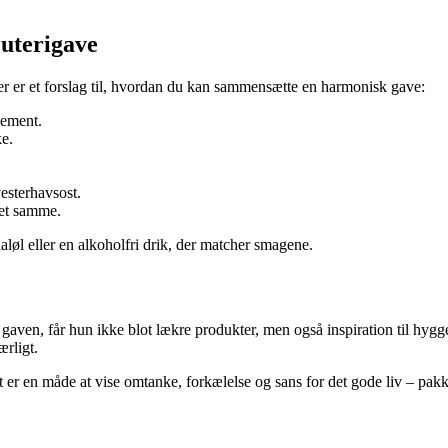
uterigave
r er et forslag til, hvordan du kan sammensætte en harmonisk gave:
lement.
e.
esterhavsost.
et samme.
ialøl eller en alkoholfri drik, der matcher smagene.
 gaven, får hun ikke blot lækre produkter, men også inspiration til hyg
ærligt.
 er en måde at vise omtanke, forkælelse og sans for det gode liv – pakk