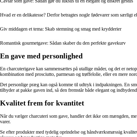
Caviar som gave: Sådan gør du luksus til en elegant og diskret gestus
Hvad er en delikatesse? Derfor betragtes nogle fødevarer som særligt e
Giv middagen et tema: Skab stemning og smag med krydderier
Romantisk gourmetgave: Sådan skaber du den perfekte gavekurv
En gave med personlighed
En charcuterigave kan sammensættes på utallige måder, og det er netop
kombination med prosciutto, parmesan og trøffelolie, eller en mere nor
Det personlige præg kan også komme til udtryk i indpakningen. En smuk
tilbyder at pakke gaven ind, så den fremstår både elegant og indbydend
Kvalitet frem for kvantitet
Når du vælger charcuteri som gave, handler det ikke om mængden, men 
varer.
Se efter produkter med tydelig oprindelse og håndværksmæssig kvalite