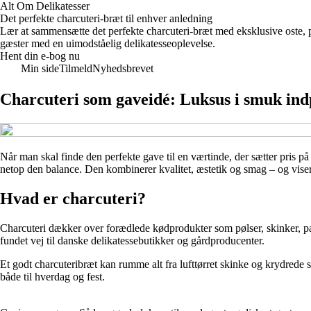
Alt Om Delikatesser
Det perfekte charcuteri-bræt til enhver anledning
Lær at sammensætte det perfekte charcuteri-bræt med eksklusive oste, 
gæster med en uimodståelig delikatesseoplevelse.
Hent din e-bog nu
Min side
Tilmeld
Nyhedsbrevet
Charcuteri som gaveidé: Luksus i smuk ind
Når man skal finde den perfekte gave til en værtinde, der sætter pris 
netop den balance. Den kombinerer kvalitet, æstetik og smag – og viser
Hvad er charcuteri?
Charcuteri dækker over forædlede kødprodukter som pølser, skinker, pat
fundet vej til danske delikatessebutikker og gårdproducenter.
Et godt charcuteribræt kan rumme alt fra lufttørret skinke og krydrede
både til hverdag og fest.