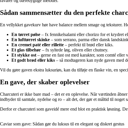
råvarer og bæredygtige metoder.
Sådan sammensætter du den perfekte charc
En vellykket gavekurv bør have balance mellem smage og teksturer. He
En tørret pølse
– fx fennikelsalami eller chorizo for et krydret e
En lufttørret skinke
– som serrano, parma eller dansk landskink
En cremet paté eller rillette
– perfekt til brød eller kiks.
Et glas tilbehør
– fx syltede løg, oliven eller chutney.
Et stykke ost
– gerne en fast ost med karakter, som comté eller v
Et godt brød eller kiks
– så modtageren kan nyde gaven med d
Vil du gøre gaven ekstra luksuriøs, kan du tilføje en flaske vin, en spec
En gave, der skaber oplevelser
Charcuteri er ikke bare mad – det er en oplevelse. Når værtinden åbner
indbyder til samtale, nydelse og ro – alt det, der gør et måltid til noget s
Derfor er charcuteri som gaveidé mere end blot en praktisk løsning. Det
Caviar som gave: Sådan gør du luksus til en elegant og diskret gestus