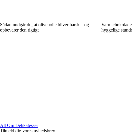
Sådan undgår du, at olivenolie bliver harsk – og
Varm chokolade
opbevarer den rigtigt
hyggelige stunde
Alt Om Delikatesser
Tilmeld dig vores nyhedsbrev