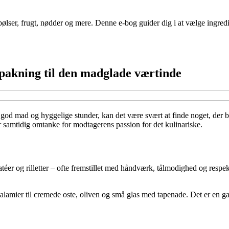
pølser, frugt, nødder og mere. Denne e-bog guider dig i at vælge ingr
pakning til den madglade værtinde
på god mad og hyggelige stunder, kan det være svært at finde noget, der
 samtidig omtanke for modtagerens passion for det kulinariske.
éer og rilletter – ofte fremstillet med håndværk, tålmodighed og respek
 salamier til cremede oste, oliven og små glas med tapenade. Det er en 