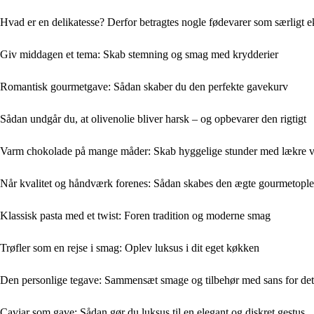
Hvad er en delikatesse? Derfor betragtes nogle fødevarer som særligt e
Giv middagen et tema: Skab stemning og smag med krydderier
Romantisk gourmetgave: Sådan skaber du den perfekte gavekurv
Sådan undgår du, at olivenolie bliver harsk – og opbevarer den rigtigt
Varm chokolade på mange måder: Skab hyggelige stunder med lækre va
Når kvalitet og håndværk forenes: Sådan skabes den ægte gourmetople
Klassisk pasta med et twist: Foren tradition og moderne smag
Trøfler som en rejse i smag: Oplev luksus i dit eget køkken
Den personlige tegave: Sammensæt smage og tilbehør med sans for det
Caviar som gave: Sådan gør du luksus til en elegant og diskret gestus