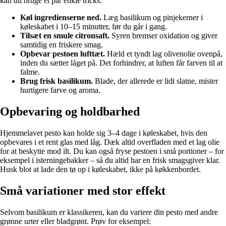
kan du bruge et par enkle tricks:
Køl ingredienserne ned.
Læg basilikum og pinjekerner i
køleskabet i 10–15 minutter, før du går i gang.
Tilsæt en smule citronsaft.
Syren bremser oxidation og giver
samtidig en friskere smag.
Opbevar pestoen lufttæt.
Hæld et tyndt lag olivenolie ovenpå,
inden du sætter låget på. Det forhindrer, at luften får farven til at
falme.
Brug frisk basilikum.
Blade, der allerede er lidt slatne, mister
hurtigere farve og aroma.
Opbevaring og holdbarhed
Hjemmelavet pesto kan holde sig 3–4 dage i køleskabet, hvis den
opbevares i et rent glas med låg. Dæk altid overfladen med et lag olie
for at beskytte mod ilt. Du kan også fryse pestoen i små portioner – for
eksempel i isterningebakker – så du altid har en frisk smagsgiver klar.
Husk blot at lade den tø op i køleskabet, ikke på køkkenbordet.
Små variationer med stor effekt
Selvom basilikum er klassikeren, kan du variere din pesto med andre
grønne urter eller bladgrønt. Prøv for eksempel: