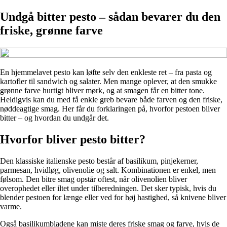
Undgå bitter pesto – sådan bevarer du den
friske, grønne farve
En hjemmelavet pesto kan løfte selv den enkleste ret – fra pasta og
kartofler til sandwich og salater. Men mange oplever, at den smukke
grønne farve hurtigt bliver mørk, og at smagen får en bitter tone.
Heldigvis kan du med få enkle greb bevare både farven og den friske,
nøddeagtige smag. Her får du forklaringen på, hvorfor pestoen bliver
bitter – og hvordan du undgår det.
Hvorfor bliver pesto bitter?
Den klassiske italienske pesto består af basilikum, pinjekerner,
parmesan, hvidløg, olivenolie og salt. Kombinationen er enkel, men
følsom. Den bitre smag opstår oftest, når olivenolien bliver
overophedet eller iltet under tilberedningen. Det sker typisk, hvis du
blender pestoen for længe eller ved for høj hastighed, så knivene bliver
varme.
Også basilikumbladene kan miste deres friske smag og farve, hvis de