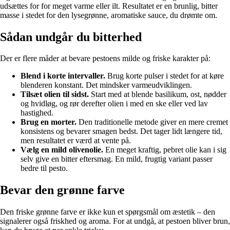
udsættes for for meget varme eller ilt. Resultatet er en brunlig, bitter
masse i stedet for den lysegrønne, aromatiske sauce, du drømte om.
Sådan undgår du bitterhed
Der er flere måder at bevare pestoens milde og friske karakter på:
Blend i korte intervaller.
Brug korte pulser i stedet for at køre
blenderen konstant. Det mindsker varmeudviklingen.
Tilsæt olien til sidst.
Start med at blende basilikum, ost, nødder
og hvidløg, og rør derefter olien i med en ske eller ved lav
hastighed.
Brug en morter.
Den traditionelle metode giver en mere cremet
konsistens og bevarer smagen bedst. Det tager lidt længere tid,
men resultatet er værd at vente på.
Vælg en mild olivenolie.
En meget kraftig, pebret olie kan i sig
selv give en bitter eftersmag. En mild, frugtig variant passer
bedre til pesto.
Bevar den grønne farve
Den friske grønne farve er ikke kun et spørgsmål om æstetik – den
signalerer også friskhed og aroma. For at undgå, at pestoen bliver brun,