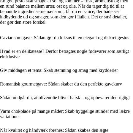
En god pesto skal smage af sol og sommer – frisk, aromatisk og med
en rund balance mellem urter, ost og olie. Når du tager dig tid til at
behandle ingredienserne nænsomt, får du en sauce, der både ser
indbydende ud og smager, som den gør i Italien. Det er små detaljer,
der gør den store forskel.
Caviar som gave: Sådan gør du luksus til en elegant og diskret gestus
Hvad er en delikatesse? Derfor betragtes nogle fødevarer som særligt
eksklusive
Giv middagen et tema: Skab stemning og smag med krydderier
Romantisk gourmetgave: Sådan skaber du den perfekte gavekurv
Sådan undgår du, at olivenolie bliver harsk – og opbevarer den rigtigt
Varm chokolade på mange måder: Skab hyggelige stunder med lækre
variationer
Når kvalitet og håndværk forenes: Sådan skabes den ægte